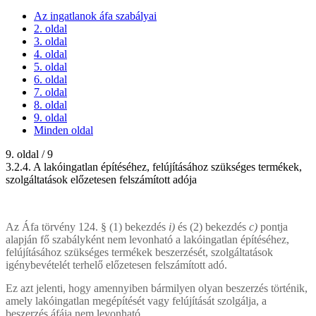
Az ingatlanok áfa szabályai
2. oldal
3. oldal
4. oldal
5. oldal
6. oldal
7. oldal
8. oldal
9. oldal
Minden oldal
9. oldal / 9
3.2.4. A lakóingatlan építéséhez, felújításához szükséges termékek,
szolgáltatások előzetesen felszámított adója
Az Áfa törvény 124. § (1) bekezdés
i)
és (2) bekezdés
c)
pontja
alapján fő szabályként nem levonható a lakóingatlan építéséhez,
felújításához szükséges termékek beszerzését, szolgáltatások
igénybevételét terhelő előzetesen felszámított adó.
Ez azt jelenti, hogy amennyiben bármilyen olyan beszerzés történik,
amely lakóingatlan megépítését vagy felújítását szolgálja, a
beszerzés áfája nem levonható.