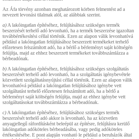
Az Áfa törvény azonban meghatározott körben felmentést ad a
nevezett levonási tilalmak alól, az alábbiak szerint.
a)
A lakóingatlan építéséhez, felújításához szükséges termék
beszerzését terhelő adó levonható, ha a termék beszerzése igazoltan
továbbértékesítési céllal történik. Ezen az alapon válik levonhatóvá
például a lakóingatlan felújításához beszerzett termékeket terhelő
előzetesen felszámított adó, ha a bérlő a bérleményt saját költségén
felújítja, majd az ehhez beszerzett termékeket továbbszámlázza a
bérbeadónak.
b)
A lakóingatlan építéséhez, felújításához szükséges szolgáltatás
beszerzését terhelő adó levonható, ha a szolgáltatás igénybevétele
közvetített szolgáltatásnyújtási céllal történik. Ezen az alapon válik
levonhatóvá például a lakóingatlan felújításához igénybe vett
szolgáltatást terhelő előzetesen felszámított adó, ha a bérlő a
bérleményt saját költségén felújítja, majd az ehhez igénybe vett
szolgáltatásokat továbbszámlázza a bérbeadónak.
c)
A lakóingatlan építéséhez, felújításához szükséges termék
beszerzését terhelő adó akkor is levonható, ha az közvetlen
anyagjellegű ráfordításként beleépül az építésre, felújításra kerülő
lakóingatlan adóköteles bérbeadásába, vagy pedig adóköteles
értékesítésébe. E pont alapján vonható le például a beruházók által