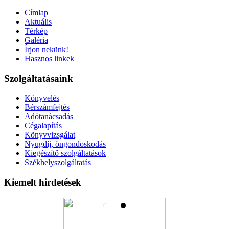
Címlap
Aktuális
Térkép
Galéria
Írjon nekünk!
Hasznos linkek
Szolgáltatásaink
Könyvelés
Bérszámfejtés
Adótanácsadás
Cégalapítás
Könyvvizsgálat
Nyugdíj, öngondoskodás
Kiegészítő szolgáltatások
Székhelyszolgáltatás
Kiemelt hirdetések